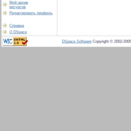
Мой архив
ресурсов
Редактировать профиль
Справка
О DSpace
DSpace Software
Copyright © 2002-200