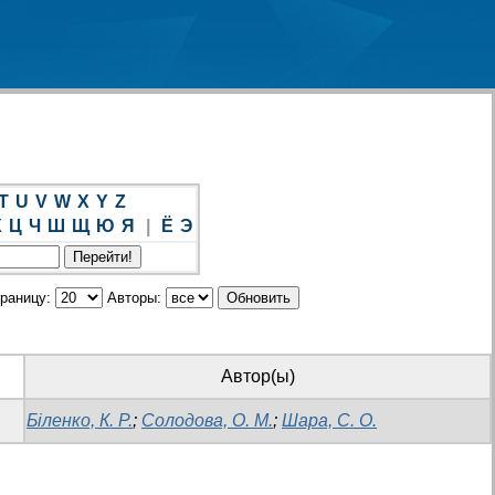
T
U
V
W
X
Y
Z
Х
Ц
Ч
Ш
Щ
Ю
Я
|
Ё
Э
траницу:
Авторы:
Автор(ы)
Біленко, К. Р.
;
Солодова, О. М.
;
Шара, С. О.