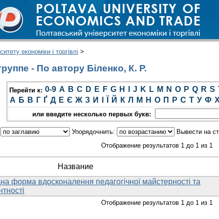
итету економіки і торгівлі
>
уппе - По автору Біленко, К. Р.
0-9
A
B
C
D
E
F
G
H
I
J
K
L
M
N
O
P
Q
R
S
Перейти к:
А
Б
В
Г
Ґ
Д
Е
Є
Ж
З
И
І
Ї
Й
К
Л
М
Н
О
П
Р
С
Т
У
Ф
или введите несколько первых букв:
:
Упорядочнить:
Вывести на с
Отображение результатов 1 до 1 из 1
Название
дна форма вдосконалення педагогічної майстерності та
нтності
Отображение результатов 1 до 1 из 1