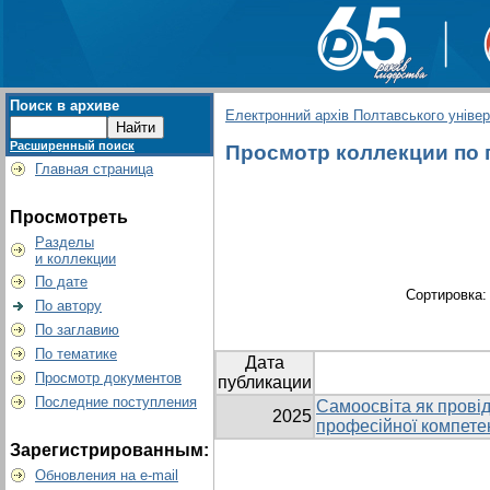
Поиск в архиве
Електронний архів Полтавського універс
Расширенный поиск
Просмотр коллекции по гр
Главная страница
Просмотреть
Разделы
и коллекции
По дате
Сортировка
По автору
По заглавию
По тематике
Дата
Просмотр документов
публикации
Последние поступления
Самоосвіта як прові
2025
професійної компете
Зарегистрированным:
Обновления на e-mail