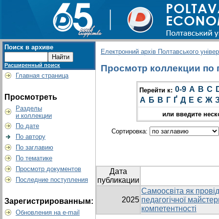
Поиск в архиве
Електронний архів Полтавського універс
Расширенный поиск
Просмотр коллекции по гр
Главная страница
0-9
A
B
C
Перейти к:
Просмотреть
А
Б
В
Г
Ґ
Д
Е
Є
Ж
Разделы
или введите неск
и коллекции
По дате
Сортировка:
По автору
По заглавию
По тематике
Просмотр документов
Дата
Последние поступления
публикации
Самоосвіта як прові
2025
педагогічної майстер
Зарегистрированным:
компетентності
Обновления на e-mail