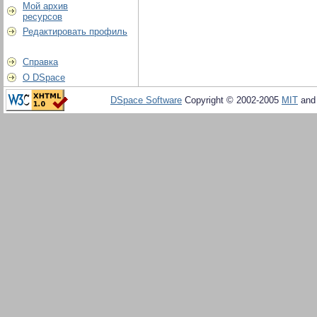
Мой архив
ресурсов
Редактировать профиль
Справка
О DSpace
DSpace Software
Copyright © 2002-2005
MIT
an