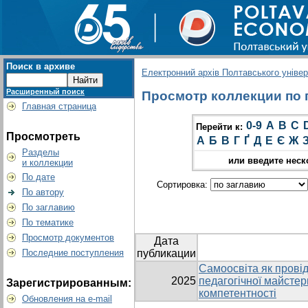
Поиск в архиве
Електронний архів Полтавського універс
Расширенный поиск
Просмотр коллекции по гр
Главная страница
0-9
A
B
C
Перейти к:
Просмотреть
А
Б
В
Г
Ґ
Д
Е
Є
Ж
Разделы
или введите неск
и коллекции
По дате
Сортировка:
По автору
По заглавию
По тематике
Просмотр документов
Дата
Последние поступления
публикации
Самоосвіта як прові
2025
педагогічної майстер
Зарегистрированным:
компетентності
Обновления на e-mail