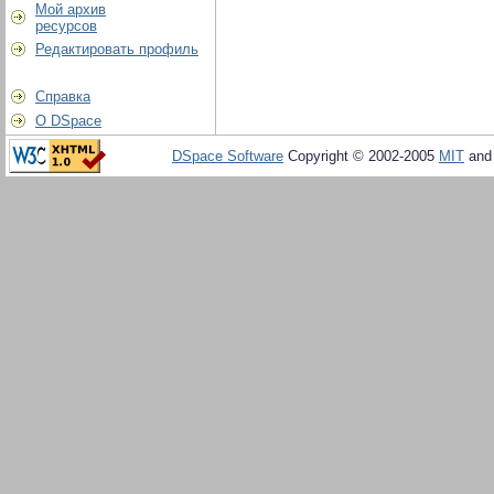
Мой архив
ресурсов
Редактировать профиль
Справка
О DSpace
DSpace Software
Copyright © 2002-2005
MIT
an