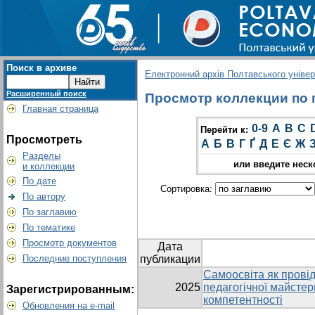
Поиск в архиве
Електронний архів Полтавського універс
Расширенный поиск
Просмотр коллекции по гр
Главная страница
0-9
A
B
C
Перейти к:
Просмотреть
А
Б
В
Г
Ґ
Д
Е
Є
Ж
Разделы
или введите неск
и коллекции
По дате
Сортировка:
По автору
По заглавию
По тематике
Просмотр документов
Дата
Последние поступления
публикации
Самоосвіта як прові
2025
педагогічної майстер
Зарегистрированным:
компетентності
Обновления на e-mail