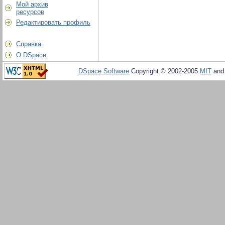
Мой архив
ресурсов
Редактировать профиль
Справка
О DSpace
DSpace Software
Copyright © 2002-2005
MIT
an