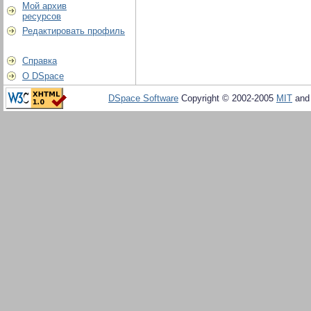
Мой архив
ресурсов
Редактировать профиль
Справка
О DSpace
DSpace Software
Copyright © 2002-2005
MIT
an