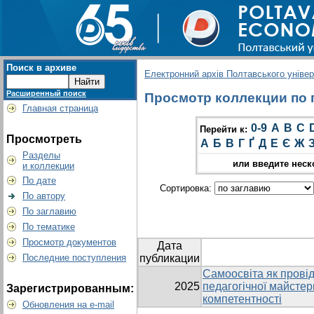
Поиск в архиве
Електронний архів Полтавського універс
Расширенный поиск
Просмотр коллекции по гр
Главная страница
0-9
A
B
C
Перейти к:
Просмотреть
А
Б
В
Г
Ґ
Д
Е
Є
Ж
Разделы
или введите неск
и коллекции
По дате
Сортировка:
По автору
По заглавию
По тематике
Просмотр документов
Дата
Последние поступления
публикации
Самоосвіта як прові
2025
педагогічної майстер
Зарегистрированным:
компетентності
Обновления на e-mail