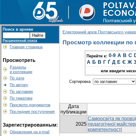
Поиск в архиве
Електронний архів Полтавського універс
Расширенный поиск
Просмотр коллекции по гр
Главная страница
0-9
A
B
C
Перейти к:
Просмотреть
А
Б
В
Г
Ґ
Д
Е
Є
Ж
Разделы
или введите неск
и коллекции
По дате
Сортировка:
По автору
По заглавию
По тематике
Просмотр документов
Дата
Последние поступления
публикации
Самоосвіта як прові
2025
педагогічної майстер
Зарегистрированным:
компетентності
Обновления на e-mail