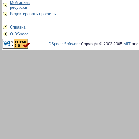
Мой архив
ресурсов
Редактировать профиль
Справка
О DSpace
DSpace Software
Copyright © 2002-2005
MIT
an