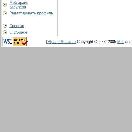
Мой архив
ресурсов
Редактировать профиль
Справка
О DSpace
DSpace Software
Copyright © 2002-2005
MIT
an