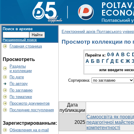
Поиск в архиве
Електронний архів Полтавського універс
Расширенный поиск
Просмотр коллекции по гр
Главная страница
0-9
A
B
C
Перейти к:
Просмотреть
А
Б
В
Г
Ґ
Д
Е
Є
Ж
Разделы
или введите неск
и коллекции
По дате
Сортировка:
По автору
По заглавию
По тематике
Просмотр документов
Дата
Последние поступления
публикации
Самоосвіта як прові
2025
педагогічної майстер
Зарегистрированным:
компетентності
Обновления на e-mail