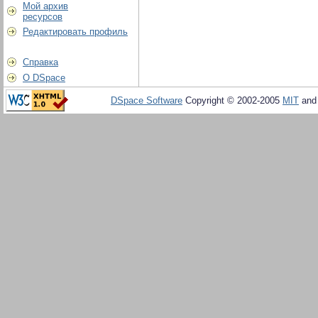
Мой архив
ресурсов
Редактировать профиль
Справка
О DSpace
DSpace Software
Copyright © 2002-2005
MIT
an