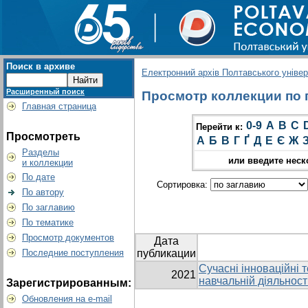
Поиск в архиве
Електронний архів Полтавського універс
Расширенный поиск
Просмотр коллекции по гр
Главная страница
0-9
A
B
C
Перейти к:
Просмотреть
А
Б
В
Г
Ґ
Д
Е
Є
Ж
Разделы
или введите неск
и коллекции
По дате
Сортировка:
По автору
По заглавию
По тематике
Просмотр документов
Дата
Последние поступления
публикации
Сучасні інноваційні т
2021
навчальній діяльност
Зарегистрированным:
Обновления на e-mail