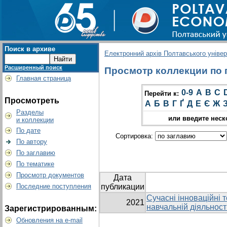
Поиск в архиве
Електронний архів Полтавського універс
Расширенный поиск
Просмотр коллекции по гр
Главная страница
0-9
A
B
C
Перейти к:
Просмотреть
А
Б
В
Г
Ґ
Д
Е
Є
Ж
Разделы
или введите неск
и коллекции
По дате
Сортировка:
По автору
По заглавию
По тематике
Просмотр документов
Дата
Последние поступления
публикации
Сучасні інноваційні т
2021
навчальній діяльност
Зарегистрированным:
Обновления на e-mail