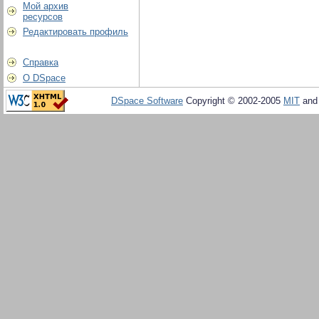
Мой архив
ресурсов
Редактировать профиль
Справка
О DSpace
DSpace Software
Copyright © 2002-2005
MIT
an