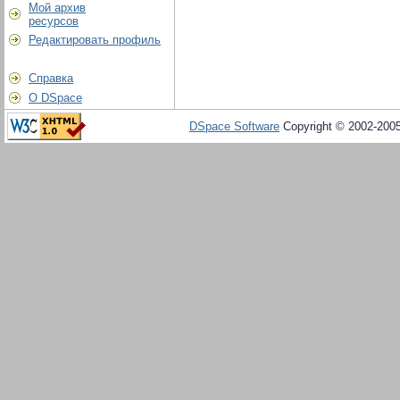
Мой архив
ресурсов
Редактировать профиль
Справка
О DSpace
DSpace Software
Copyright © 2002-200