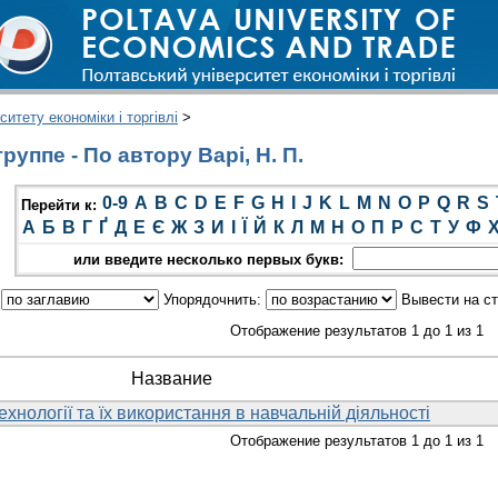
итету економіки і торгівлі
>
уппе - По автору Варі, Н. П.
0-9
A
B
C
D
E
F
G
H
I
J
K
L
M
N
O
P
Q
R
S
Перейти к:
А
Б
В
Г
Ґ
Д
Е
Є
Ж
З
И
І
Ї
Й
К
Л
М
Н
О
П
Р
С
Т
У
Ф
или введите несколько первых букв:
:
Упорядочнить:
Вывести на с
Отображение результатов 1 до 1 из 1
Название
ехнології та їх використання в навчальній діяльності
Отображение результатов 1 до 1 из 1