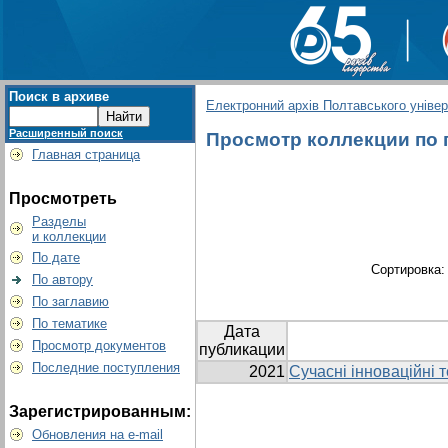
Поиск в архиве
Електронний архів Полтавського універс
Расширенный поиск
Просмотр коллекции по гр
Главная страница
Просмотреть
Разделы
и коллекции
По дате
Сортировка
По автору
По заглавию
По тематике
Дата
Просмотр документов
публикации
Последние поступления
2021
Сучасні інноваційні т
Зарегистрированным:
Обновления на e-mail