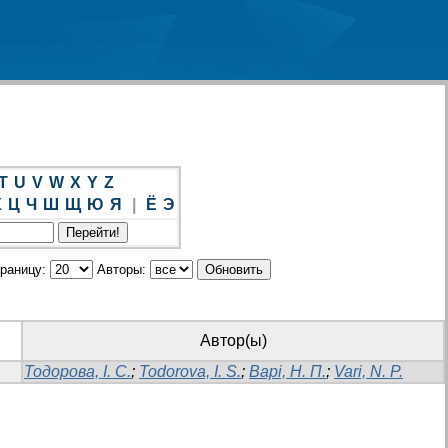
T
U
V
W
X
Y
Z
Х
Ц
Ч
Ш
Щ
Ю
Я
|
Ё
Э
траницу:
Авторы:
Автор(ы)
Тодорова, І. С.
;
Todorova, I. S.
;
Варі, Н. П.
;
Vari, N. P.