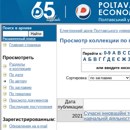
Поиск в архиве
Електронний архів Полтавського універс
Расширенный поиск
Просмотр коллекции по гр
Главная страница
0-9
A
B
C
Перейти к:
Просмотреть
А
Б
В
Г
Ґ
Д
Е
Є
Ж
Разделы
или введите неск
и коллекции
По дате
Сортировка:
По автору
По заглавию
По тематике
Просмотр документов
Дата
Последние поступления
публикации
Сучасні інноваційні т
2021
навчальній діяльност
Зарегистрированным:
Обновления на e-mail