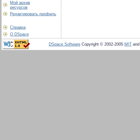
Мой архив
ресурсов
Редактировать профиль
Справка
О DSpace
DSpace Software
Copyright © 2002-2005
MIT
an