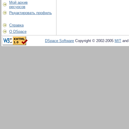
Мой архив
ресурсов
Редактировать профиль
Справка
О DSpace
DSpace Software
Copyright © 2002-2005
MIT
an