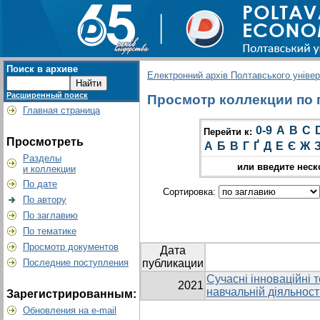
Поиск в архиве
Електронний архів Полтавського універс
Расширенный поиск
Просмотр коллекции по гр
Главная страница
0-9
A
B
C
Перейти к:
Просмотреть
А
Б
В
Г
Ґ
Д
Е
Є
Ж
Разделы
или введите неск
и коллекции
По дате
Сортировка:
По автору
По заглавию
По тематике
Просмотр документов
Дата
Последние поступления
публикации
Сучасні інноваційні т
2021
навчальній діяльност
Зарегистрированным:
Обновления на e-mail