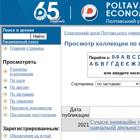
Поиск в архиве
Електронний архів Полтавського універс
Расширенный поиск
Просмотр коллекции по гр
Главная страница
0-9
A
B
C
Перейти к:
Просмотреть
А
Б
В
Г
Ґ
Д
Е
Є
Ж
Разделы
или введите неск
и коллекции
По дате
Сортировка:
По автору
По заглавию
По тематике
Просмотр документов
Дата
Последние поступления
публикации
Сучасні інноваційні т
2021
навчальній діяльност
Зарегистрированным:
Обновления на e-mail