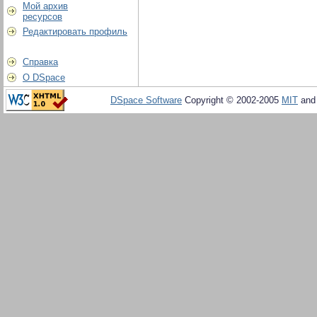
Мой архив
ресурсов
Редактировать профиль
Справка
О DSpace
DSpace Software
Copyright © 2002-2005
MIT
an