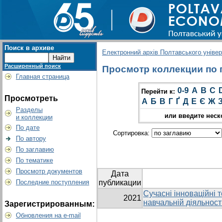
Поиск в архиве
Електронний архів Полтавського універс
Расширенный поиск
Просмотр коллекции по гр
Главная страница
0-9
A
B
C
Перейти к:
Просмотреть
А
Б
В
Г
Ґ
Д
Е
Є
Ж
Разделы
или введите неск
и коллекции
По дате
Сортировка:
По автору
По заглавию
По тематике
Просмотр документов
Дата
Последние поступления
публикации
Сучасні інноваційні т
2021
навчальній діяльност
Зарегистрированным:
Обновления на e-mail