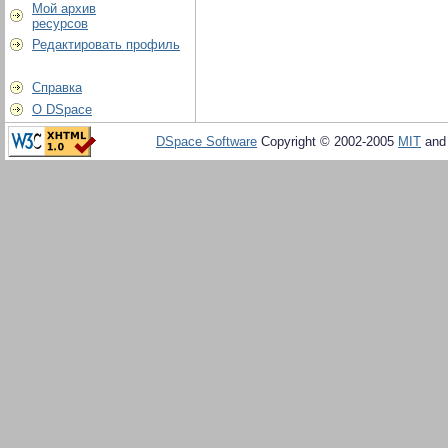
Мой архив
ресурсов
Редактировать профиль
Справка
О DSpace
DSpace Software
Copyright © 2002-2005
MIT
an