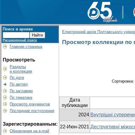
Поиск в архиве
Електронний архів Полтавського універс
Расширенный поиск
Просмотр коллекции по г
Главная страница
Просмотреть
Разделы
и коллекции
По дате
Сортировка
По автору
По заглавию
По тематике
Дата
Просмотр документов
публикации
Последние поступления
2024
Внутрішні суперечн
Зарегистрированным:
22-Июн-2021
Деструктивні міжосо
Обновления на e-mail