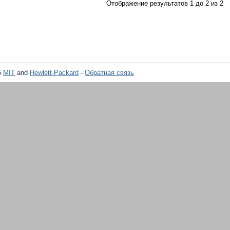
Отображение результатов 1 до 2 из 2
5
MIT
and
Hewlett-Packard
-
Обратная связь