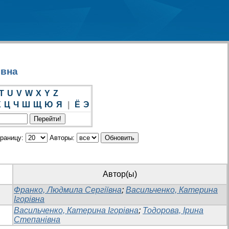
івна
T
U
V
W
X
Y
Z
Х
Ц
Ч
Ш
Щ
Ю
Я
|
Ё
Э
траницу:
Авторы:
Автор(ы)
Франко, Людмила Сергіївна
;
Васильченко, Катерина
Ігорівна
Васильченко, Катерина Ігорівна
;
Тодорова, Ірина
Степанівна