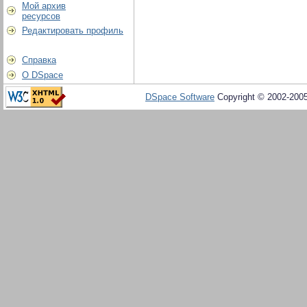
Мой архив
ресурсов
Редактировать профиль
Справка
О DSpace
DSpace Software
Copyright © 2002-200