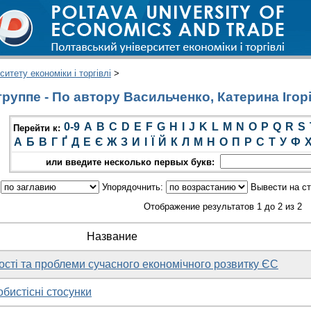
итету економіки і торгівлі
>
руппе - По автору Васильченко, Катерина Ігор
0-9
A
B
C
D
E
F
G
H
I
J
K
L
M
N
O
P
Q
R
S
Перейти к:
А
Б
В
Г
Ґ
Д
Е
Є
Ж
З
И
І
Ї
Й
К
Л
М
Н
О
П
Р
С
Т
У
Ф
или введите несколько первых букв:
:
Упорядочнить:
Вывести на с
Отображение результатов 1 до 2 из 2
Название
ості та проблеми сучасного економічного розвитку ЄС
бистісні стосунки