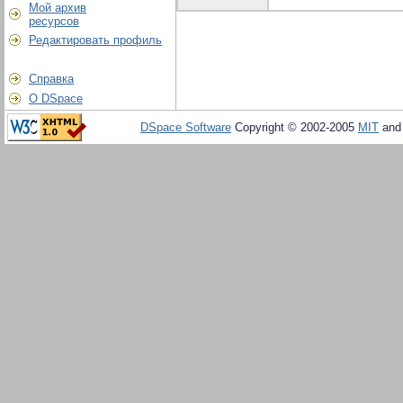
Мой архив
ресурсов
Редактировать профиль
Справка
О DSpace
DSpace Software
Copyright © 2002-2005
MIT
an