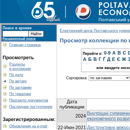
Поиск в архиве
Електронний архів Полтавського універс
Расширенный поиск
Просмотр коллекции по г
Главная страница
0-9
A
B
C
Перейти к:
Просмотреть
А
Б
В
Г
Ґ
Д
Е
Є
Ж
Разделы
или введите неск
и коллекции
По дате
Сортировка:
По автору
По заглавию
По тематике
Просмотр документов
Дата
Последние поступления
публикации
Внутрішні суперечн
2024
економічного розви
Зарегистрированным:
Обновления на e-mail
22-Июн-2021
Деструктивні міжосо