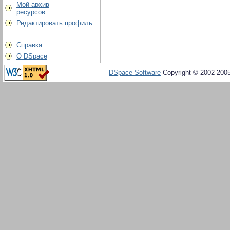
Мой архив
ресурсов
Редактировать профиль
Справка
О DSpace
DSpace Software
Copyright © 2002-200