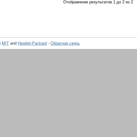
Отображение результатов 1 до 2 из 2
5
MIT
and
Hewlett-Packard
-
Обратная связь