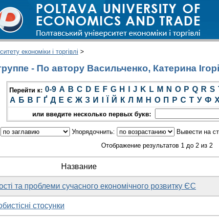
итету економіки і торгівлі
>
руппе - По автору Васильченко, Катерина Ігор
0-9
A
B
C
D
E
F
G
H
I
J
K
L
M
N
O
P
Q
R
S
Перейти к:
А
Б
В
Г
Ґ
Д
Е
Є
Ж
З
И
І
Ї
Й
К
Л
М
Н
О
П
Р
С
Т
У
Ф
или введите несколько первых букв:
:
Упорядочнить:
Вывести на с
Отображение результатов 1 до 2 из 2
Название
ості та проблеми сучасного економічного розвитку ЄС
бистісні стосунки