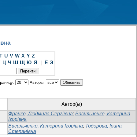
івна
T
U
V
W
X
Y
Z
Х
Ц
Ч
Ш
Щ
Ю
Я
|
Ё
Э
траницу:
Авторы:
Автор(ы)
Франко, Людмила Сергіївна
;
Васильченко, Катерина
Ігорівна
Васильченко, Катерина Ігорівна
;
Тодорова, Ірина
Степанівна