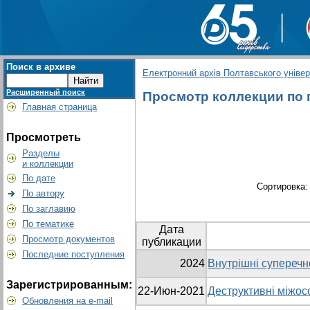
Поиск в архиве
Електронний архів Полтавського універс
Расширенный поиск
Просмотр коллекции по г
Главная страница
Просмотреть
Разделы
и коллекции
По дате
Сортировка
По автору
По заглавию
По тематике
Дата
Просмотр документов
публикации
Последние поступления
2024
Внутрішні суперечн
Зарегистрированным:
22-Июн-2021
Деструктивні міжосо
Обновления на e-mail