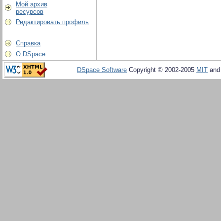
Мой архив
ресурсов
Редактировать профиль
Справка
О DSpace
DSpace Software
Copyright © 2002-2005
MIT
an