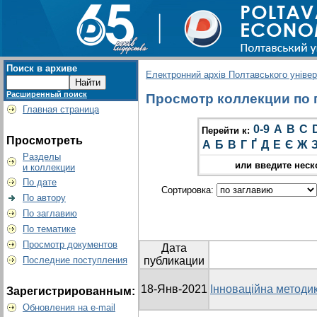
Поиск в архиве
Електронний архів Полтавського універс
Расширенный поиск
Просмотр коллекции по г
Главная страница
0-9
A
B
C
Перейти к:
Просмотреть
А
Б
В
Г
Ґ
Д
Е
Є
Ж
Разделы
или введите неск
и коллекции
По дате
Сортировка:
По автору
По заглавию
По тематике
Просмотр документов
Дата
Последние поступления
публикации
18-Янв-2021
Інноваційна методик
Зарегистрированным:
Обновления на e-mail