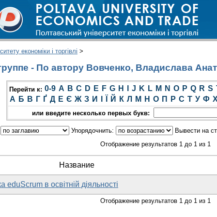
итету економіки і торгівлі
>
руппе - По автору Вовченко, Владислава Анат
0-9
A
B
C
D
E
F
G
H
I
J
K
L
M
N
O
P
Q
R
S
Перейти к:
А
Б
В
Г
Ґ
Д
Е
Є
Ж
З
И
І
Ї
Й
К
Л
М
Н
О
П
Р
С
Т
У
Ф
или введите несколько первых букв:
:
Упорядочнить:
Вывести на с
Отображение результатов 1 до 1 из 1
Название
а eduScrum в освітній діяльності
Отображение результатов 1 до 1 из 1