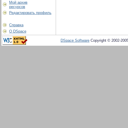
Мой архив
ресурсов
Редактировать профиль
Справка
О DSpace
DSpace Software
Copyright © 2002-200