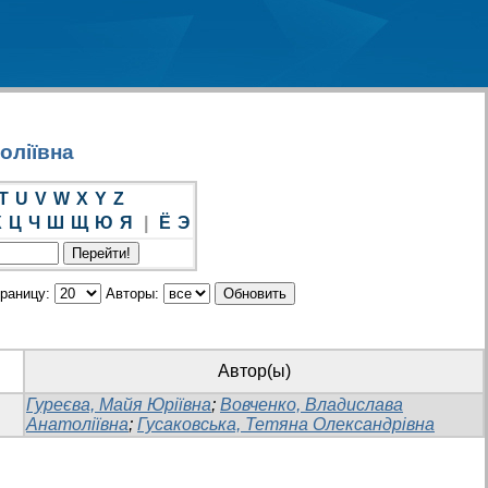
оліївна
T
U
V
W
X
Y
Z
Х
Ц
Ч
Ш
Щ
Ю
Я
|
Ё
Э
траницу:
Авторы:
Автор(ы)
Гуреєва, Майя Юріївна
;
Вовченко, Владислава
Анатоліївна
;
Гусаковська, Тетяна Олександрівна