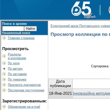
Поиск в архиве
Електронний архів Полтавського універс
Расширенный поиск
Просмотр коллекции по г
Главная страница
Просмотреть
Разделы
и коллекции
По дате
Сортировка
По автору
По заглавию
По тематике
Дата
Просмотр документов
публикации
Последние поступления
18-Янв-2021
Інноваційна методик
Зарегистрированным:
Обновления на e-mail