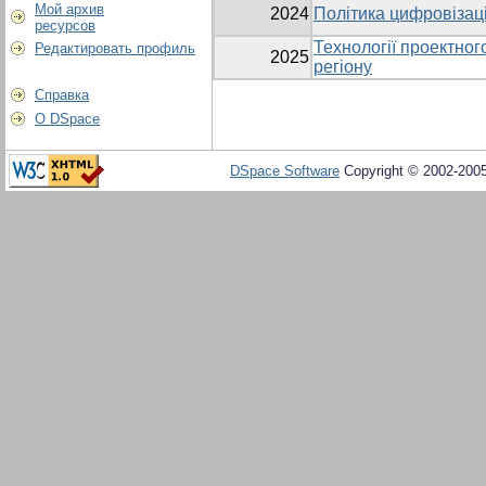
Мой архив
2024
Політика цифровізаці
ресурсов
Технології проектно
Редактировать профиль
2025
регіону
Справка
О DSpace
DSpace Software
Copyright © 2002-200