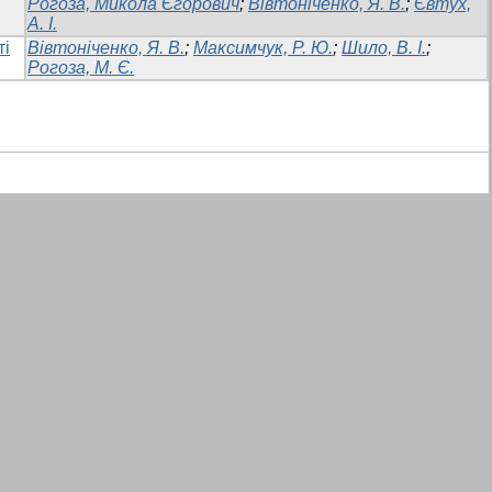
Рогоза, Микола Єгорович
;
Вівтоніченко, Я. В.
;
Євтух,
А. І.
ті
Вівтоніченко, Я. В.
;
Максимчук, Р. Ю.
;
Шило, В. І.
;
Рогоза, М. Є.