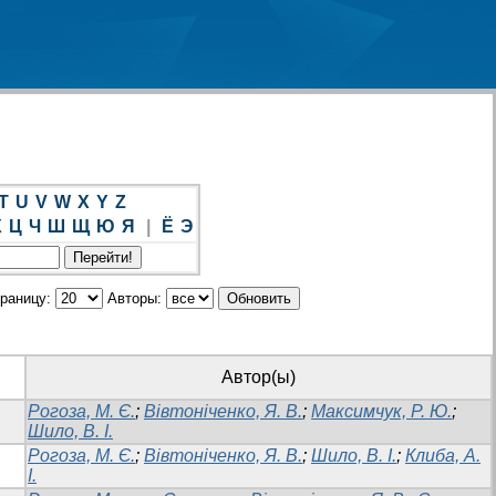
T
U
V
W
X
Y
Z
Х
Ц
Ч
Ш
Щ
Ю
Я
|
Ё
Э
траницу:
Авторы:
Автор(ы)
Рогоза, М. Є.
;
Вівтоніченко, Я. В.
;
Максимчук, Р. Ю.
;
Шило, В. І.
Рогоза, М. Є.
;
Вівтоніченко, Я. В.
;
Шило, В. І.
;
Клиба, А.
І.