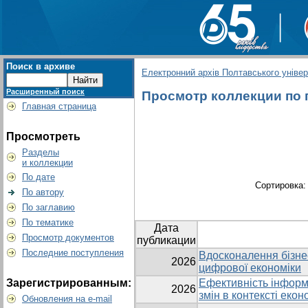
Поиск в архиве
Електронний архів Полтавського універс
Расширенный поиск
Просмотр коллекции по гр
Главная страница
Просмотреть
Разделы
и коллекции
По дате
Сортировка
По автору
По заглавию
По тематике
Дата
Просмотр документов
публикации
Последние поступления
Вдосконалення бізнес
2026
цифрової економіки
Зарегистрированным:
Ефективність інформ
2026
змін в контексті екон
Обновления на e-mail