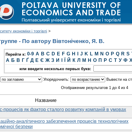
итету економіки і торгівлі
>
уппе - По автору Вівтоніченко, Я. В.
0-9
A
B
C
D
E
F
G
H
I
J
K
L
M
N
O
P
Q
R
S
Перейти к:
А
Б
В
Г
Ґ
Д
Е
Є
Ж
З
И
І
Ї
Й
К
Л
М
Н
О
П
Р
С
Т
У
Ф
или введите несколько первых букв:
:
Упорядочнить:
Вывести на с
Отображение результатов 1 до 4 из 4
Название
-процесів як фактор сталого розвитку компаній в умовах
аційно-аналітичного забезпечення процесів технологічних
омічної безпеки