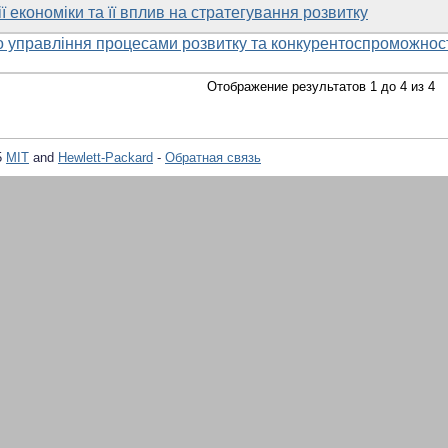
ї економіки та її вплив на стратегування розвитку
го управління процесами розвитку та конкурентоспроможнос
Отображение результатов 1 до 4 из 4
5
MIT
and
Hewlett-Packard
-
Обратная связь