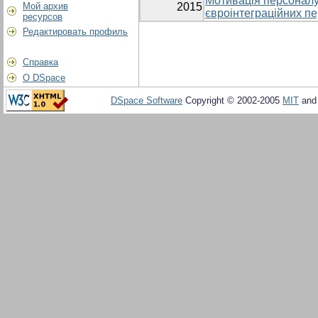
Мотивація персоналу
Мой архив
2015
євроінтеграційних п
ресурсов
Редактировать профиль
Справка
О DSpace
DSpace Software
Copyright © 2002-2005
MIT
an