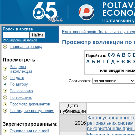
Поиск в архиве
Електронний архів Полтавського універс
Расширенный поиск
Просмотр коллекции по гр
Главная страница
0-9
A
B
C
Перейти к:
Просмотреть
А
Б
В
Г
Ґ
Д
Е
Є
Ж
Разделы
или введите неск
и коллекции
По дате
Сортировка:
По автору
По заглавию
По тематике
Просмотр документов
Дата
Последние поступления
публикации
Застосування проект
2016
регіональних систем 
Зарегистрированным:
використанням принц
Обновления на e-mail