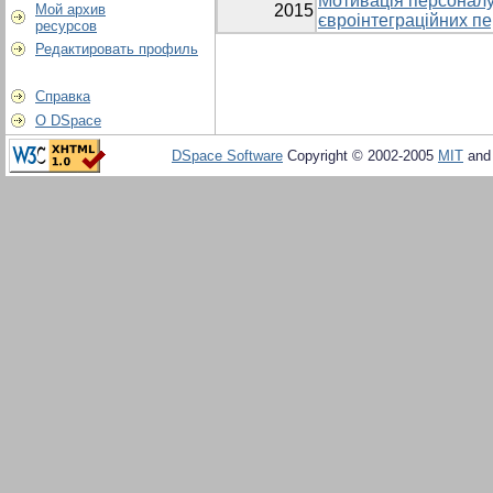
Мотивація персоналу
Мой архив
2015
євроінтеграційних п
ресурсов
Редактировать профиль
Справка
О DSpace
DSpace Software
Copyright © 2002-2005
MIT
an