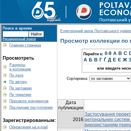
Поиск в архиве
Електронний архів Полтавського універс
Расширенный поиск
Просмотр коллекции по гр
Главная страница
0-9
A
B
C
Перейти к:
Просмотреть
А
Б
В
Г
Ґ
Д
Е
Є
Ж
Разделы
или введите неск
и коллекции
По дате
Сортировка:
По автору
По заглавию
По тематике
Просмотр документов
Дата
Последние поступления
публикации
Застосування проект
2016
регіональних систем 
Зарегистрированным:
використанням принц
Обновления на e-mail