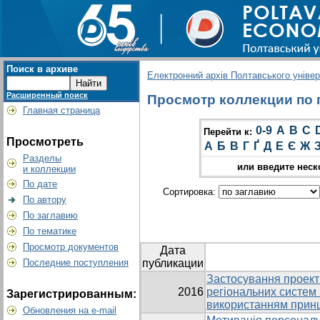
Поиск в архиве
Електронний архів Полтавського універс
Расширенный поиск
Просмотр коллекции по гр
Главная страница
0-9
A
B
C
Перейти к:
Просмотреть
А
Б
В
Г
Ґ
Д
Е
Є
Ж
Разделы
или введите неск
и коллекции
По дате
Сортировка:
По автору
По заглавию
По тематике
Просмотр документов
Дата
Последние поступления
публикации
Застосування проект
2016
регіональних систем 
Зарегистрированным:
використанням принц
Обновления на e-mail