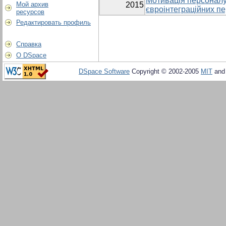
Мотивація персоналу
Мой архив
2015
євроінтеграційних п
ресурсов
Редактировать профиль
Справка
О DSpace
DSpace Software
Copyright © 2002-2005
MIT
an