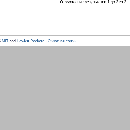
Отображение результатов 1 до 2 из 2
5
MIT
and
Hewlett-Packard
-
Обратная связь