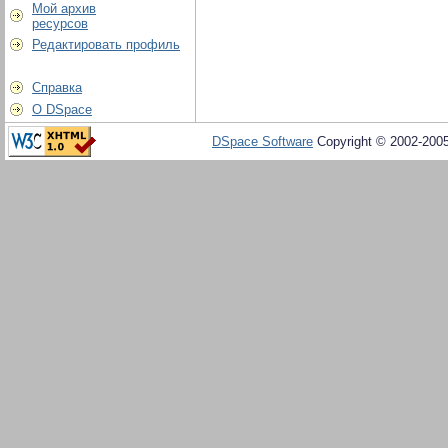
Мой архив
ресурсов
Редактировать профиль
Справка
О DSpace
DSpace Software
Copyright © 2002-200