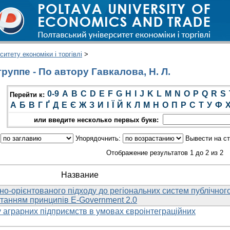
итету економіки і торгівлі
>
уппе - По автору Гавкалова, Н. Л.
0-9
A
B
C
D
E
F
G
H
I
J
K
L
M
N
O
P
Q
R
S
Перейти к:
А
Б
В
Г
Ґ
Д
Е
Є
Ж
З
И
І
Ї
Й
К
Л
М
Н
О
П
Р
С
Т
У
Ф
или введите несколько первых букв:
:
Упорядочнить:
Вывести на с
Отображение результатов 1 до 2 из 2
Название
о-орієнтованого підходу до регіональних систем публічног
станням принципів E-Government 2.0
 аграрних підприємств в умовах євроінтеграційних