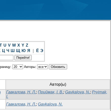
T
U
V
W
X
Y
Z
Х
Ц
Ч
Ш
Щ
Ю
Я
|
Ё
Э
траницу:
Авторы:
Автор(ы)
о
Гавкалова, Н. Л.
;
Приймак, І. В.
;
Gavkalova, N.
;
Pryimak,
I.
Гавкалова, Н. Л.
;
Gavkalova, N.