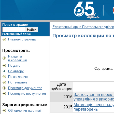
Поиск в архиве
Електронний архів Полтавського універс
Расширенный поиск
Просмотр коллекции по гр
Главная страница
Просмотреть
Разделы
и коллекции
По дате
Сортировка
По автору
По заглавию
По тематике
Дата
Просмотр документов
публикации
Последние поступления
Застосування проектн
2016
управління з викори
Зарегистрированным:
Мотивація персоналу
2015
перетворень
Обновления на e-mail