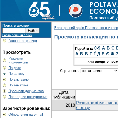
Поиск в архиве
Електронний архів Полтавського універс
Расширенный поиск
Просмотр коллекции по г
Главная страница
0-9
A
B
C
Перейти к:
Просмотреть
А
Б
В
Г
Ґ
Д
Е
Є
Ж
Разделы
или введите неск
и коллекции
По дате
Сортировка:
По автору
По заглавию
По тематике
Просмотр документов
Дата
Последние поступления
публикации
Розвиток вітчизняно
2018
біогазу
Зарегистрированным:
Обновления на e-mail