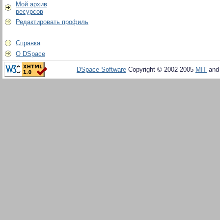
Мой архив
ресурсов
Редактировать профиль
Справка
О DSpace
DSpace Software
Copyright © 2002-2005
MIT
an