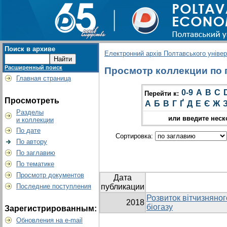
Поиск в архиве
Електронний архів Полтавського універс
Расширенный поиск
Просмотр коллекции по г
Главная страница
0-9
A
B
C
Перейти к:
Просмотреть
А
Б
В
Г
Ґ
Д
Е
Є
Ж
Разделы
или введите неск
и коллекции
По дате
Сортировка:
По автору
По заглавию
По тематике
Просмотр документов
Дата
Последние поступления
публикации
Розвиток вітчизняно
2018
біогазу
Зарегистрированным:
Обновления на e-mail