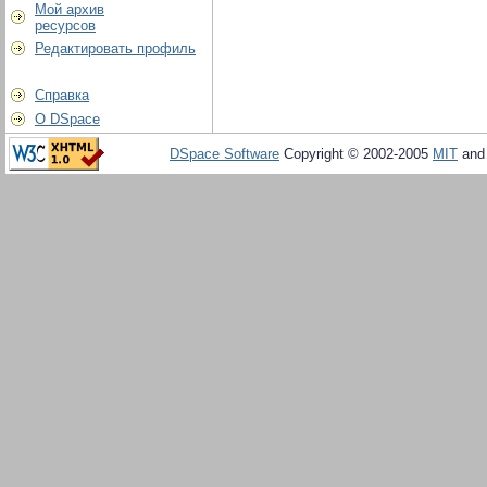
Мой архив
ресурсов
Редактировать профиль
Справка
О DSpace
DSpace Software
Copyright © 2002-2005
MIT
an