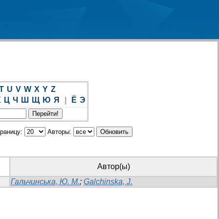
T
U
V
W
X
Y
Z
Х
Ц
Ч
Ш
Щ
Ю
Я
|
Ё
Э
траницу:
Авторы:
Автор(ы)
Гальчинська, Ю. М.
;
Galchinska, J.