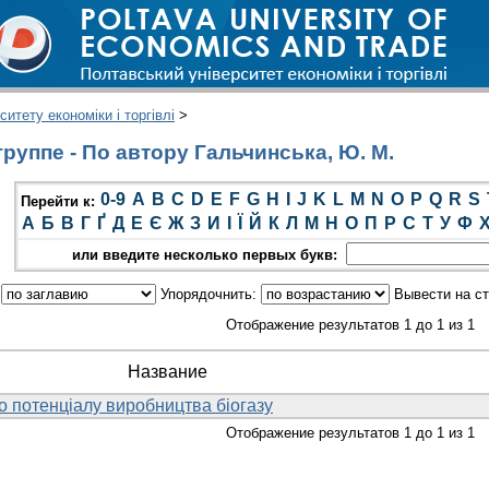
итету економіки і торгівлі
>
руппе - По автору Гальчинська, Ю. М.
0-9
A
B
C
D
E
F
G
H
I
J
K
L
M
N
O
P
Q
R
S
Перейти к:
А
Б
В
Г
Ґ
Д
Е
Є
Ж
З
И
І
Ї
Й
К
Л
М
Н
О
П
Р
С
Т
У
Ф
или введите несколько первых букв:
:
Упорядочнить:
Вывести на с
Отображение результатов 1 до 1 из 1
Название
о потенціалу виробництва біогазу
Отображение результатов 1 до 1 из 1