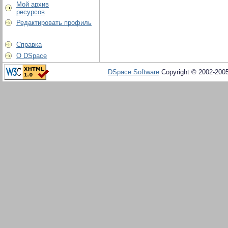
Мой архив
ресурсов
Редактировать профиль
Справка
О DSpace
DSpace Software
Copyright © 2002-200