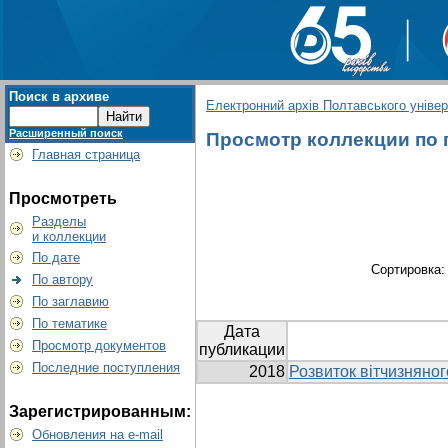
Поиск в архиве
Електронний архів Полтавського універс
Расширенный поиск
Просмотр коллекции по г
Главная страница
Просмотреть
Разделы
и коллекции
По дате
Сортировка
По автору
По заглавию
По тематике
Дата
Просмотр документов
публикации
Последние поступления
2018
Розвиток вітчизняног
Зарегистрированным:
Обновления на e-mail