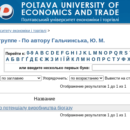
итету економіки і торгівлі
>
руппе - По автору Гальчинська, Ю. М.
0-9
A
B
C
D
E
F
G
H
I
J
K
L
M
N
O
P
Q
R
S
Перейти к:
А
Б
В
Г
Ґ
Д
Е
Є
Ж
З
И
І
Ї
Й
К
Л
М
Н
О
П
Р
С
Т
У
Ф
или введите несколько первых букв:
:
Упорядочнить:
Вывести на с
Отображение результатов 1 до 1 из 1
Название
о потенціалу виробництва біогазу
Отображение результатов 1 до 1 из 1