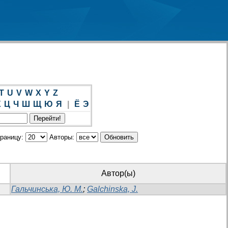
T
U
V
W
X
Y
Z
Х
Ц
Ч
Ш
Щ
Ю
Я
|
Ё
Э
траницу:
Авторы:
Автор(ы)
Гальчинська, Ю. М.
;
Galchinska, J.