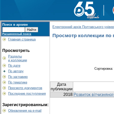
Поиск в архиве
Електронний архів Полтавського універс
Расширенный поиск
Просмотр коллекции по г
Главная страница
Просмотреть
Разделы
и коллекции
По дате
Сортировка
По автору
По заглавию
По тематике
Дата
Просмотр документов
публикации
Последние поступления
2018
Розвиток вітчизняног
Зарегистрированным:
Обновления на e-mail