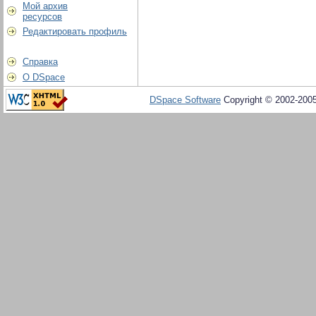
Мой архив
ресурсов
Редактировать профиль
Справка
О DSpace
DSpace Software
Copyright © 2002-200