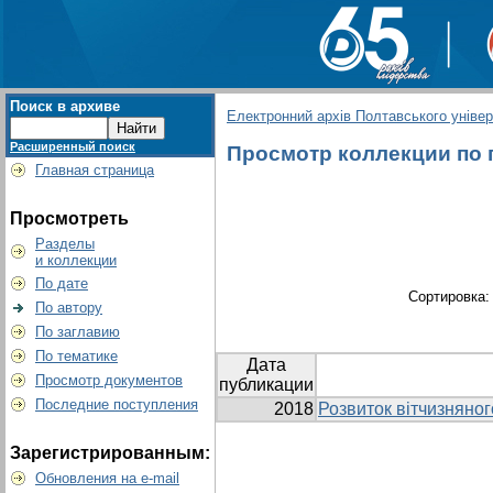
Поиск в архиве
Електронний архів Полтавського універс
Расширенный поиск
Просмотр коллекции по г
Главная страница
Просмотреть
Разделы
и коллекции
По дате
Сортировка
По автору
По заглавию
По тематике
Дата
Просмотр документов
публикации
Последние поступления
2018
Розвиток вітчизняног
Зарегистрированным:
Обновления на e-mail