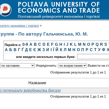
итету економіки і торгівлі
>
руппе - По автору Гальчинська, Ю. М.
0-9
A
B
C
D
E
F
G
H
I
J
K
L
M
N
O
P
Q
R
S
Перейти к:
А
Б
В
Г
Ґ
Д
Е
Є
Ж
З
И
І
Ї
Й
К
Л
М
Н
О
П
Р
С
Т
У
Ф
или введите несколько первых букв:
:
Упорядочнить:
Вывести на с
Отображение результатов 1 до 1 из 1
Название
о потенціалу виробництва біогазу
Отображение результатов 1 до 1 из 1