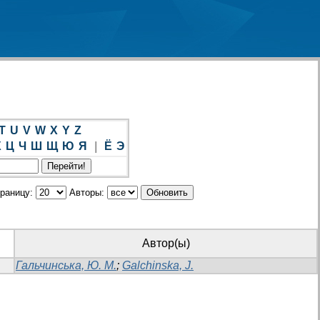
T
U
V
W
X
Y
Z
Х
Ц
Ч
Ш
Щ
Ю
Я
|
Ё
Э
траницу:
Авторы:
Автор(ы)
Гальчинська, Ю. М.
;
Galchinska, J.