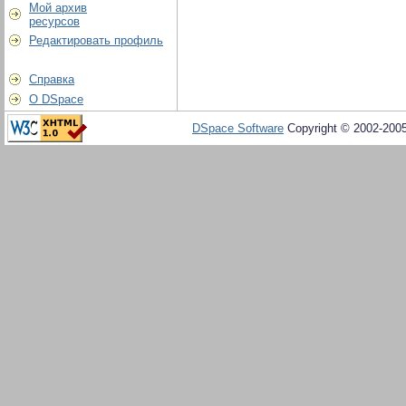
Мой архив
ресурсов
Редактировать профиль
Справка
О DSpace
DSpace Software
Copyright © 2002-200