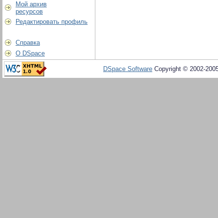
Мой архив
ресурсов
Редактировать профиль
Справка
О DSpace
DSpace Software
Copyright © 2002-200