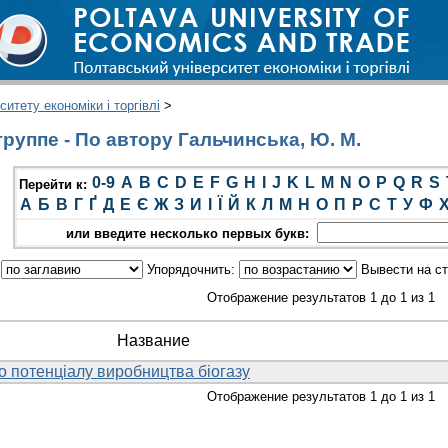
итету економіки і торгівлі
>
руппе - По автору Гальчинська, Ю. М.
0-9
A
B
C
D
E
F
G
H
I
J
K
L
M
N
O
P
Q
R
S
Перейти к:
А
Б
В
Г
Ґ
Д
Е
Є
Ж
З
И
І
Ї
Й
К
Л
М
Н
О
П
Р
С
Т
У
Ф
или введите несколько первых букв:
:
Упорядочнить:
Вывести на с
Отображение результатов 1 до 1 из 1
Название
о потенціалу виробництва біогазу
Отображение результатов 1 до 1 из 1