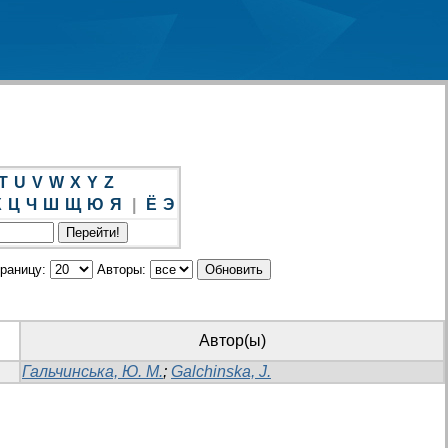
T
U
V
W
X
Y
Z
Х
Ц
Ч
Ш
Щ
Ю
Я
|
Ё
Э
траницу:
Авторы:
Автор(ы)
Гальчинська, Ю. М.
;
Galchinska, J.