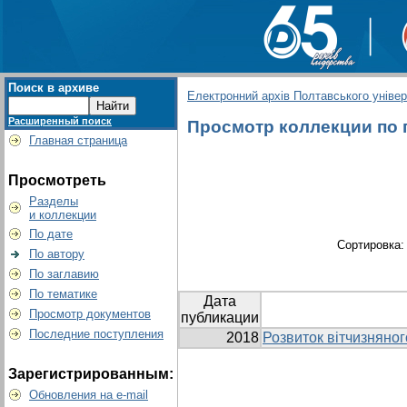
Поиск в архиве
Електронний архів Полтавського універс
Расширенный поиск
Просмотр коллекции по г
Главная страница
Просмотреть
Разделы
и коллекции
По дате
Сортировка
По автору
По заглавию
По тематике
Дата
Просмотр документов
публикации
Последние поступления
2018
Розвиток вітчизняног
Зарегистрированным:
Обновления на e-mail