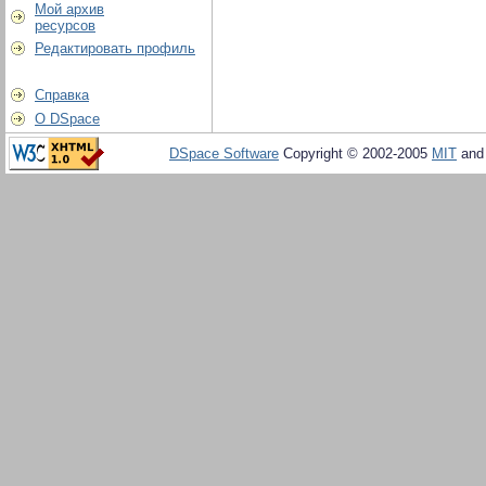
Мой архив
ресурсов
Редактировать профиль
Справка
О DSpace
DSpace Software
Copyright © 2002-2005
MIT
an