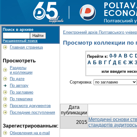
Поиск в архиве
Електронний архів Полтавського універс
Расширенный поиск
Просмотр коллекции по гр
Главная страница
0-9
A
B
C
Перейти к:
Просмотреть
А
Б
В
Г
Ґ
Д
Е
Є
Ж
Разделы
или введите неск
и коллекции
По дате
Сортировка:
По автору
По заглавию
По тематике
Просмотр документов
Дата
Последние поступления
публикации
Методичні основи ст
2015
стандартів аудиторсь
Зарегистрированным:
Обновления на e-mail