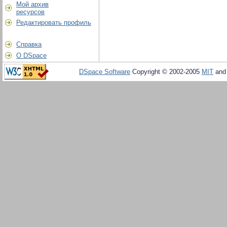
Мой архив
ресурсов
Редактировать профиль
Справка
О DSpace
DSpace Software
Copyright © 2002-2005
MIT
an