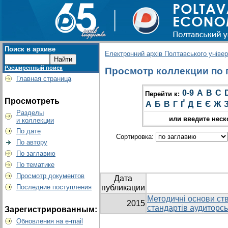
Поиск в архиве
Електронний архів Полтавського універс
Расширенный поиск
Просмотр коллекции по гр
Главная страница
0-9
A
B
C
Перейти к:
Просмотреть
А
Б
В
Г
Ґ
Д
Е
Є
Ж
Разделы
или введите неск
и коллекции
По дате
Сортировка:
По автору
По заглавию
По тематике
Просмотр документов
Дата
Последние поступления
публикации
Методичні основи ст
2015
стандартів аудиторсь
Зарегистрированным:
Обновления на e-mail