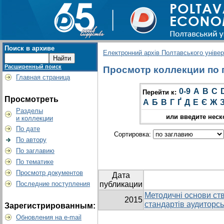
Поиск в архиве
Електронний архів Полтавського універс
Расширенный поиск
Просмотр коллекции по гр
Главная страница
0-9
A
B
C
Перейти к:
Просмотреть
А
Б
В
Г
Ґ
Д
Е
Є
Ж
Разделы
или введите неск
и коллекции
По дате
Сортировка:
По автору
По заглавию
По тематике
Просмотр документов
Дата
Последние поступления
публикации
Методичні основи ст
2015
стандартів аудиторсь
Зарегистрированным:
Обновления на e-mail