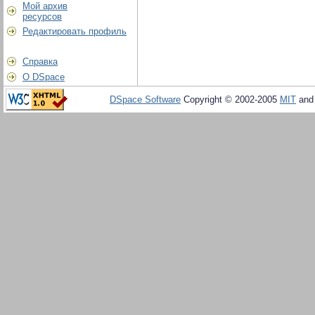
Мой архив
ресурсов
Редактировать профиль
Справка
О DSpace
DSpace Software
Copyright © 2002-2005
MIT
an