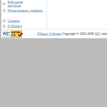
Мой архив
ресурсов
Редактировать профиль
Справка
О DSpace
DSpace Software
Copyright © 2002-2005
MIT
an