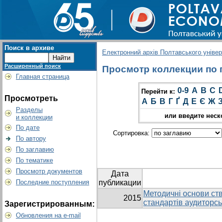
Поиск в архиве
Електронний архів Полтавського універс
Расширенный поиск
Просмотр коллекции по гр
Главная страница
0-9
A
B
C
Перейти к:
Просмотреть
А
Б
В
Г
Ґ
Д
Е
Є
Ж
Разделы
или введите неск
и коллекции
По дате
Сортировка:
По автору
По заглавию
По тематике
Просмотр документов
Дата
Последние поступления
публикации
Методичні основи ст
2015
стандартів аудиторсь
Зарегистрированным:
Обновления на e-mail