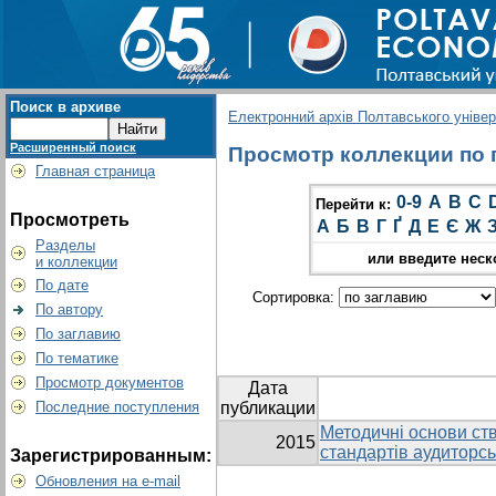
Поиск в архиве
Електронний архів Полтавського універс
Расширенный поиск
Просмотр коллекции по гр
Главная страница
0-9
A
B
C
Перейти к:
Просмотреть
А
Б
В
Г
Ґ
Д
Е
Є
Ж
Разделы
или введите неск
и коллекции
По дате
Сортировка:
По автору
По заглавию
По тематике
Просмотр документов
Дата
Последние поступления
публикации
Методичні основи ст
2015
стандартів аудиторсь
Зарегистрированным:
Обновления на e-mail