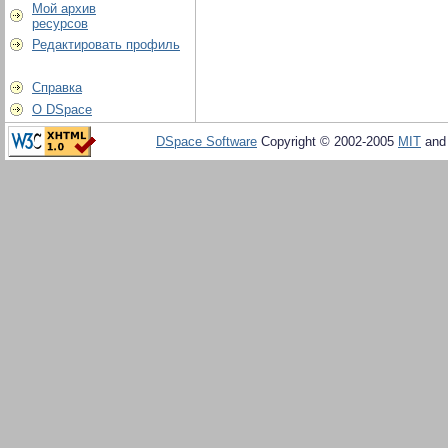
Мой архив
ресурсов
Редактировать профиль
Справка
О DSpace
DSpace Software
Copyright © 2002-2005
MIT
an