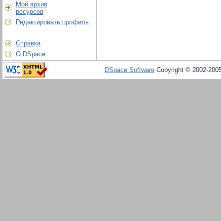
Мой архив
ресурсов
Редактировать профиль
Справка
О DSpace
DSpace Software
Copyright © 2002-200