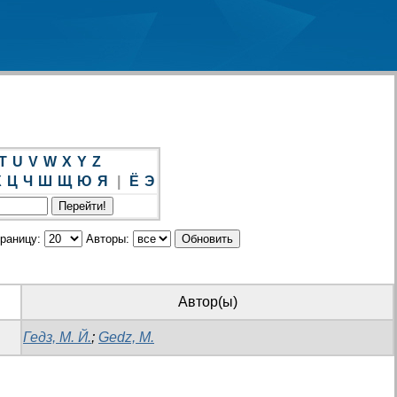
T
U
V
W
X
Y
Z
Х
Ц
Ч
Ш
Щ
Ю
Я
|
Ё
Э
траницу:
Авторы:
Автор(ы)
Гедз, М. Й.
;
Gedz, M.