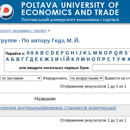
итету економіки і торгівлі
>
уппе - По автору Гедз, М. Й.
0-9
A
B
C
D
E
F
G
H
I
J
K
L
M
N
O
P
Q
R
S
Перейти к:
А
Б
В
Г
Ґ
Д
Е
Є
Ж
З
И
І
Ї
Й
К
Л
М
Н
О
П
Р
С
Т
У
Ф
или введите несколько первых букв:
:
Упорядочнить:
Вывести на с
Отображение результатов 1 до 1 из 1
Название
ворення внутрішньофірмових стандартів аудиторської
Отображение результатов 1 до 1 из 1