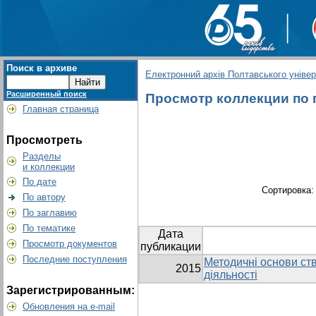
Поиск в архиве
Електронний архів Полтавського універс
Расширенный поиск
Просмотр коллекции по гр
Главная страница
Просмотреть
Разделы
и коллекции
По дате
Сортировка
По автору
По заглавию
По тематике
Дата
Просмотр документов
публикации
Последние поступления
Методичні основи ст
2015
діяльності
Зарегистрированным:
Обновления на e-mail