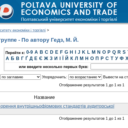
итету економіки і торгівлі
>
уппе - По автору Гедз, М. Й.
0-9
A
B
C
D
E
F
G
H
I
J
K
L
M
N
O
P
Q
R
S
Перейти к:
А
Б
В
Г
Ґ
Д
Е
Є
Ж
З
И
І
Ї
Й
К
Л
М
Н
О
П
Р
С
Т
У
Ф
или введите несколько первых букв:
:
Упорядочнить:
Вывести на с
Отображение результатов 1 до 1 из 1
Название
ворення внутрішньофірмових стандартів аудиторської
Отображение результатов 1 до 1 из 1