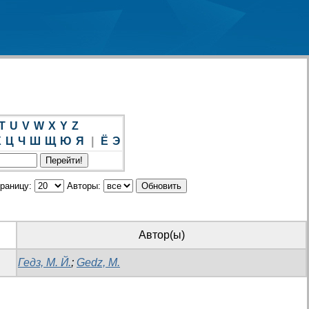
T
U
V
W
X
Y
Z
Х
Ц
Ч
Ш
Щ
Ю
Я
|
Ё
Э
траницу:
Авторы:
Автор(ы)
Гедз, М. Й.
;
Gedz, M.