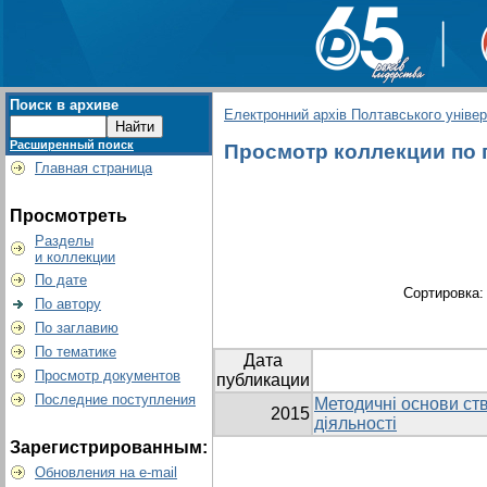
Поиск в архиве
Електронний архів Полтавського універс
Расширенный поиск
Просмотр коллекции по гр
Главная страница
Просмотреть
Разделы
и коллекции
По дате
Сортировка
По автору
По заглавию
По тематике
Дата
Просмотр документов
публикации
Последние поступления
Методичні основи ст
2015
діяльності
Зарегистрированным:
Обновления на e-mail