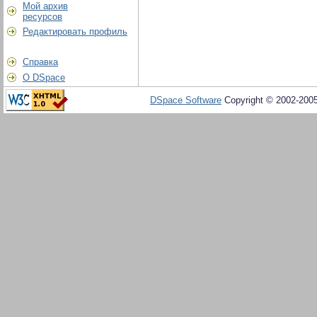
Мой архив
ресурсов
Редактировать профиль
Справка
О DSpace
DSpace Software
Copyright © 2002-200