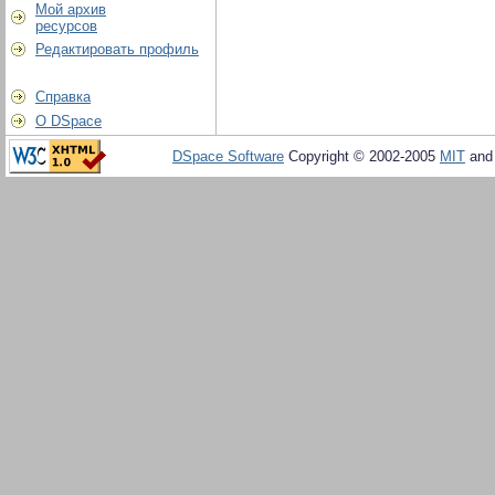
Мой архив
ресурсов
Редактировать профиль
Справка
О DSpace
DSpace Software
Copyright © 2002-2005
MIT
an