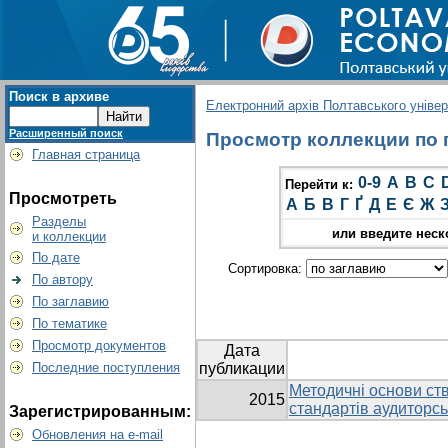
Поиск в архиве
Електронний архів Полтавського універс
Расширенный поиск
Просмотр коллекции по гр
Главная страница
0-9
A
B
C
Перейти к:
Просмотреть
А
Б
В
Г
Ґ
Д
Е
Є
Ж
Разделы
или введите неск
и коллекции
По дате
Сортировка:
По автору
По заглавию
По тематике
Просмотр документов
Дата
Последние поступления
публикации
Методичні основи ст
2015
стандартів аудиторсь
Зарегистрированным:
Обновления на e-mail