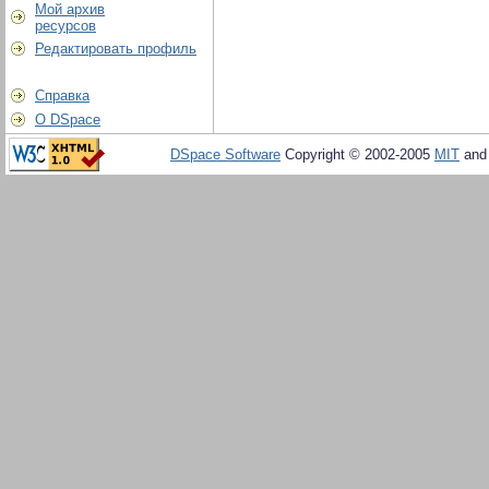
Мой архив
ресурсов
Редактировать профиль
Справка
О DSpace
DSpace Software
Copyright © 2002-2005
MIT
an