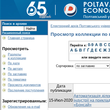
Поиск в архиве
Електронний архів Полтавського універс
Расширенный поиск
Просмотр коллекции по г
Главная страница
0-9
A
B
C
Перейти к:
Просмотреть
А
Б
В
Г
Ґ
Д
Е
Є
Ж
Разделы
или введите неск
и коллекции
По дате
Сортировка:
По автору
По заглавию
По тематике
Просмотр документов
Дата
Последние поступления
публикации
Автоматизація діло
15-Июл-2020
індустрії на прикла
Зарегистрированным:
«Бонсай»
Обновления на e-mail