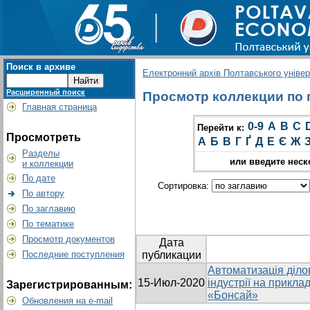
Поиск в архиве
Електронний архів Полтавського універс
Расширенный поиск
Просмотр коллекции по г
Главная страница
0-9
A
B
C
Перейти к:
Просмотреть
А
Б
В
Г
Ґ
Д
Е
Є
Ж
Разделы
или введите неск
и коллекции
По дате
Сортировка:
По автору
По заглавию
По тематике
Просмотр документов
Дата
Последние поступления
публикации
Автоматизація діло
15-Июл-2020
індустрії на прикла
Зарегистрированным:
«Бонсай»
Обновления на e-mail