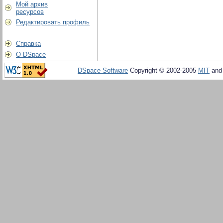
Мой архив
ресурсов
Редактировать профиль
Справка
О DSpace
DSpace Software
Copyright © 2002-2005
MIT
an