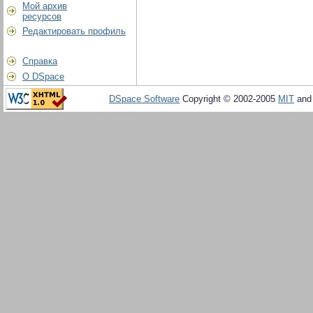
Мой архив
ресурсов
Редактировать профиль
Справка
О DSpace
DSpace Software
Copyright © 2002-2005
MIT
an