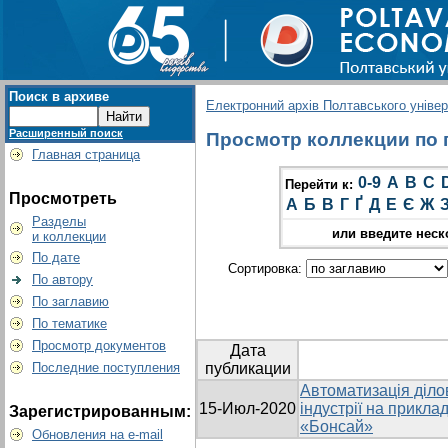
Поиск в архиве
Електронний архів Полтавського універс
Расширенный поиск
Просмотр коллекции по г
Главная страница
0-9
A
B
C
Перейти к:
Просмотреть
А
Б
В
Г
Ґ
Д
Е
Є
Ж
Разделы
или введите неск
и коллекции
По дате
Сортировка:
По автору
По заглавию
По тематике
Просмотр документов
Дата
Последние поступления
публикации
Автоматизація діло
15-Июл-2020
індустрії на прикла
Зарегистрированным:
«Бонсай»
Обновления на e-mail