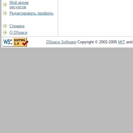
Мой архив
ресурсов
Редактировать профиль
Справка
О DSpace
DSpace Software
Copyright © 2002-2005
MIT
an