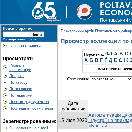
Поиск в архиве
Електронний архів Полтавського універс
Расширенный поиск
Просмотр коллекции по г
Главная страница
0-9
A
B
C
Перейти к:
Просмотреть
А
Б
В
Г
Ґ
Д
Е
Є
Ж
Разделы
или введите неск
и коллекции
По дате
Сортировка:
По автору
По заглавию
По тематике
Просмотр документов
Дата
Последние поступления
публикации
Автоматизація діло
15-Июл-2020
індустрії на прикла
Зарегистрированным:
«Бонсай»
Обновления на e-mail