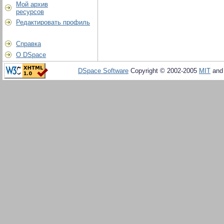
Мой архив
ресурсов
Редактировать профиль
Справка
О DSpace
DSpace Software
Copyright © 2002-2005
MIT
an