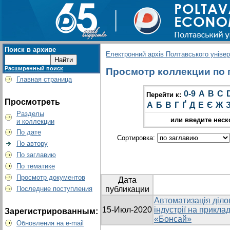
Поиск в архиве
Електронний архів Полтавського універс
Расширенный поиск
Просмотр коллекции по г
Главная страница
0-9
A
B
C
Перейти к:
Просмотреть
А
Б
В
Г
Ґ
Д
Е
Є
Ж
Разделы
или введите неск
и коллекции
По дате
Сортировка:
По автору
По заглавию
По тематике
Просмотр документов
Дата
Последние поступления
публикации
Автоматизація діло
15-Июл-2020
індустрії на прикла
Зарегистрированным:
«Бонсай»
Обновления на e-mail