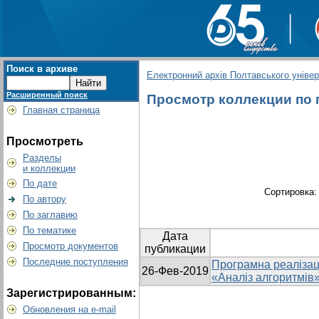
Поиск в архиве
Електронний архів Полтавського універс
Расширенный поиск
Просмотр коллекции по г
Главная страница
Просмотреть
Разделы
и коллекции
По дате
Сортировка
По автору
По заглавию
По тематике
Дата
Просмотр документов
публикации
Последние поступления
Програмна реалізац
26-Фев-2019
«Аналіз алгоритмів
Зарегистрированным:
Обновления на e-mail