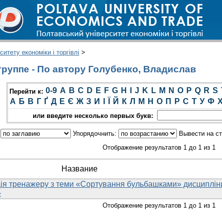
итету економіки і торгівлі
>
руппе - По автору Голубенко, Владислав
0-9
A
B
C
D
E
F
G
H
I
J
K
L
M
N
O
P
Q
R
S
Перейти к:
А
Б
В
Г
Ґ
Д
Е
Є
Ж
З
И
І
Ї
Й
К
Л
М
Н
О
П
Р
С
Т
У
Ф
или введите несколько первых букв:
:
Упорядочнить:
Вывести на с
Отображение результатов 1 до 1 из 1
Название
ія тренажеру з теми «Сортування бульбашками» дисциплін
»
Отображение результатов 1 до 1 из 1