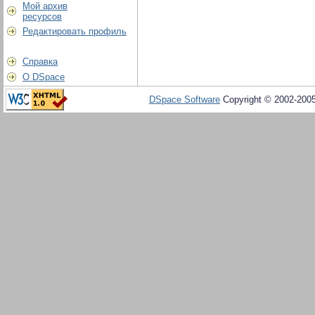
Мой архив
ресурсов
Редактировать профиль
Справка
О DSpace
DSpace Software
Copyright © 2002-200