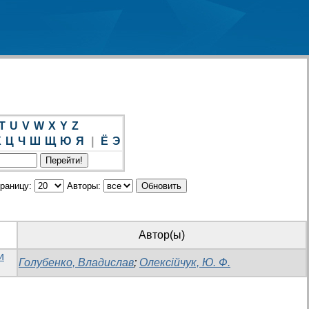
T
U
V
W
X
Y
Z
Х
Ц
Ч
Ш
Щ
Ю
Я
|
Ё
Э
траницу:
Авторы:
Автор(ы)
и
Голубенко, Владислав
;
Олексійчук, Ю. Ф.