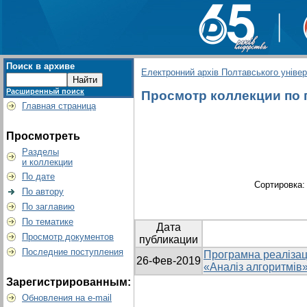
Поиск в архиве
Електронний архів Полтавського універс
Расширенный поиск
Просмотр коллекции по г
Главная страница
Просмотреть
Разделы
и коллекции
По дате
Сортировка
По автору
По заглавию
По тематике
Дата
Просмотр документов
публикации
Последние поступления
Програмна реалізац
26-Фев-2019
«Аналіз алгоритмів
Зарегистрированным:
Обновления на e-mail