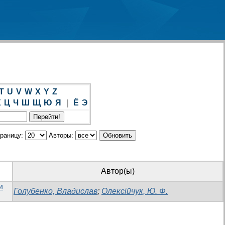
T
U
V
W
X
Y
Z
Х
Ц
Ч
Ш
Щ
Ю
Я
|
Ё
Э
траницу:
Авторы:
Автор(ы)
и
Голубенко, Владислав
;
Олексійчук, Ю. Ф.