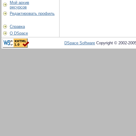
Мой архив
ресурсов
Редактировать профиль
Справка
О DSpace
DSpace Software
Copyright © 2002-200