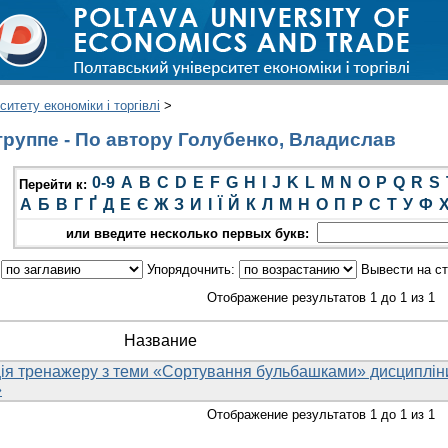
итету економіки і торгівлі
>
руппе - По автору Голубенко, Владислав
0-9
A
B
C
D
E
F
G
H
I
J
K
L
M
N
O
P
Q
R
S
Перейти к:
А
Б
В
Г
Ґ
Д
Е
Є
Ж
З
И
І
Ї
Й
К
Л
М
Н
О
П
Р
С
Т
У
Ф
или введите несколько первых букв:
:
Упорядочнить:
Вывести на с
Отображение результатов 1 до 1 из 1
Название
ія тренажеру з теми «Сортування бульбашками» дисциплін
»
Отображение результатов 1 до 1 из 1