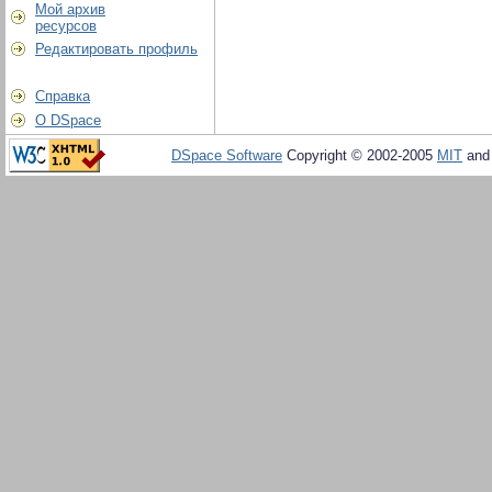
Мой архив
ресурсов
Редактировать профиль
Справка
О DSpace
DSpace Software
Copyright © 2002-2005
MIT
an