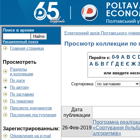
Поиск в архиве
Електронний архів Полтавського універс
Расширенный поиск
Просмотр коллекции по г
Главная страница
0-9
A
B
C
Перейти к:
Просмотреть
А
Б
В
Г
Ґ
Д
Е
Є
Ж
Разделы
или введите неск
и коллекции
По дате
Сортировка:
По автору
По заглавию
По тематике
Просмотр документов
Дата
Последние поступления
публикации
Програмна реалізац
26-Фев-2019
«Сортування бульб
Зарегистрированным:
алгоритмів»
Обновления на e-mail