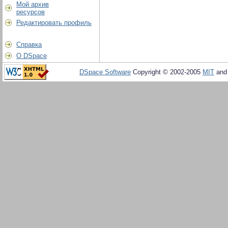
Мой архив
ресурсов
Редактировать профиль
Справка
О DSpace
DSpace Software
Copyright © 2002-2005
MIT
an