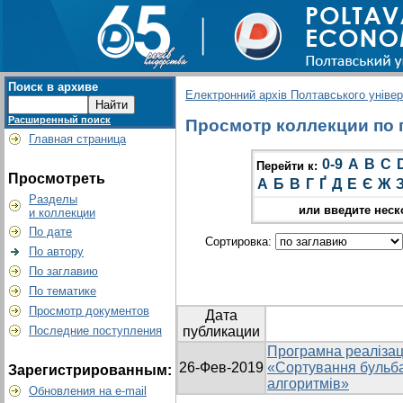
Поиск в архиве
Електронний архів Полтавського універс
Расширенный поиск
Просмотр коллекции по г
Главная страница
0-9
A
B
C
Перейти к:
Просмотреть
А
Б
В
Г
Ґ
Д
Е
Є
Ж
Разделы
или введите неск
и коллекции
По дате
Сортировка:
По автору
По заглавию
По тематике
Просмотр документов
Дата
Последние поступления
публикации
Програмна реалізац
26-Фев-2019
«Сортування бульб
Зарегистрированным:
алгоритмів»
Обновления на e-mail