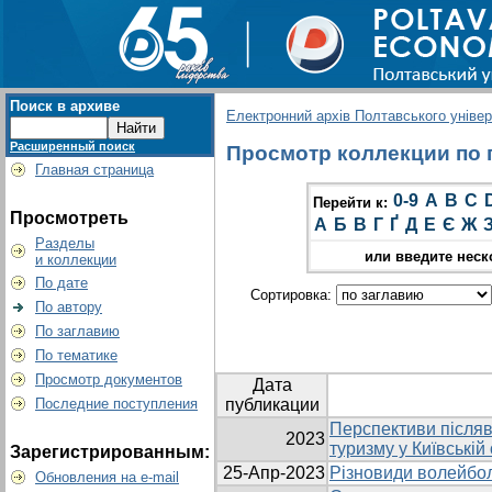
Поиск в архиве
Електронний архів Полтавського універс
Расширенный поиск
Просмотр коллекции по г
Главная страница
0-9
A
B
C
Перейти к:
Просмотреть
А
Б
В
Г
Ґ
Д
Е
Є
Ж
Разделы
или введите неск
и коллекции
По дате
Сортировка:
По автору
По заглавию
По тематике
Просмотр документов
Дата
Последние поступления
публикации
Перспективи післяв
2023
туризму у Київській
Зарегистрированным:
25-Апр-2023
Різновиди волейбол
Обновления на e-mail