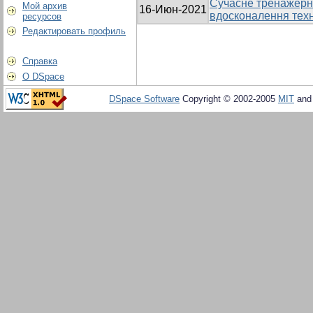
Сучасне тренажерн
Мой архив
16-Июн-2021
вдосконалення техн
ресурсов
Редактировать профиль
Справка
О DSpace
DSpace Software
Copyright © 2002-2005
MIT
an