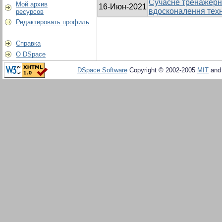
Сучасне тренажерн
Мой архив
16-Июн-2021
вдосконалення техн
ресурсов
Редактировать профиль
Справка
О DSpace
DSpace Software
Copyright © 2002-2005
MIT
an