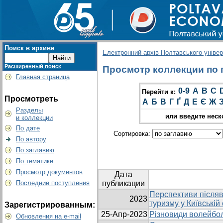
Поиск в архиве
Електронний архів Полтавського універс
Расширенный поиск
Просмотр коллекции по г
Главная страница
0-9
A
B
C
Перейти к:
Просмотреть
А
Б
В
Г
Ґ
Д
Е
Є
Ж
Разделы
или введите неск
и коллекции
По дате
Сортировка:
По автору
По заглавию
По тематике
Просмотр документов
Дата
Последние поступления
публикации
Перспективи післяв
2023
туризму у Київській
Зарегистрированным:
25-Апр-2023
Різновиди волейбол
Обновления на e-mail