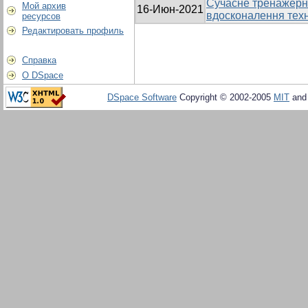
Сучасне тренажерн
Мой архив
16-Июн-2021
вдосконалення техн
ресурсов
Редактировать профиль
Справка
О DSpace
DSpace Software
Copyright © 2002-2005
MIT
an