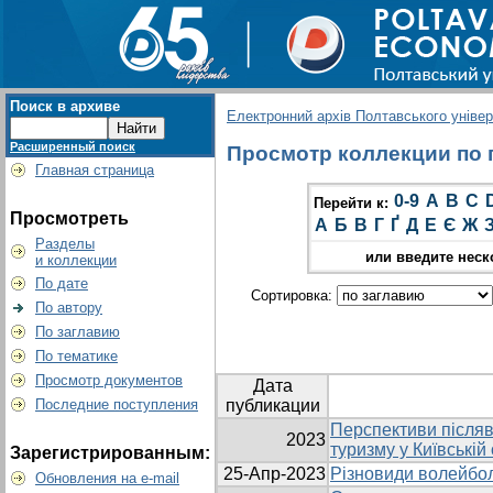
Поиск в архиве
Електронний архів Полтавського універс
Расширенный поиск
Просмотр коллекции по г
Главная страница
0-9
A
B
C
Перейти к:
Просмотреть
А
Б
В
Г
Ґ
Д
Е
Є
Ж
Разделы
или введите неск
и коллекции
По дате
Сортировка:
По автору
По заглавию
По тематике
Просмотр документов
Дата
Последние поступления
публикации
Перспективи післяв
2023
туризму у Київській
Зарегистрированным:
25-Апр-2023
Різновиди волейбол
Обновления на e-mail